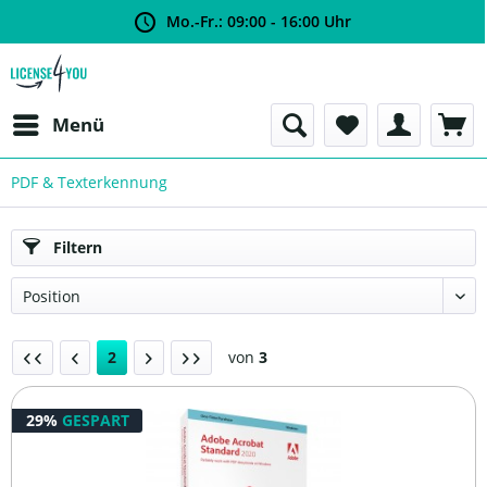
Mo.-Fr.: 09:00 - 16:00 Uhr
Menü
PDF & Texterkennung
Filtern
2
von
3
29%
GESPART