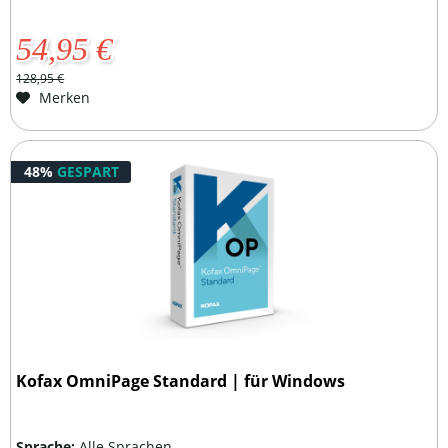
54,95 €
128,95 €
Merken
48%
GESPART
Kofax OmniPage Standard | für Windows
Sprache:
Alle Sprachen