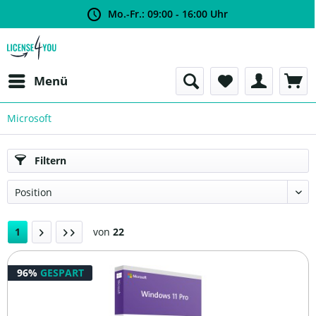
Mo.-Fr.: 09:00 - 16:00 Uhr
Menü
Microsoft
Filtern
1
von
22
96%
GESPART