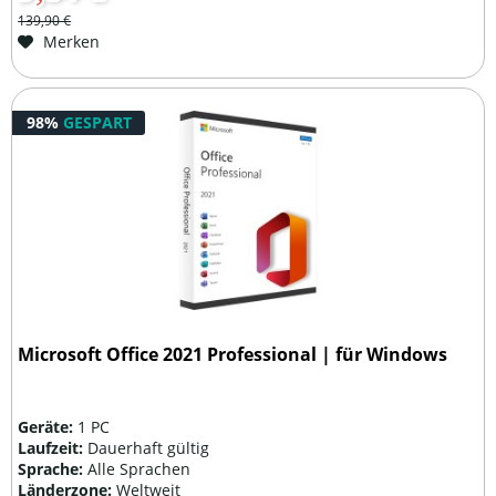
139,90 €
Merken
98%
GESPART
Microsoft Office 2021 Professional | für Windows
Geräte:
1 PC
Laufzeit:
Dauerhaft gültig
Sprache:
Alle Sprachen
Länderzone:
Weltweit