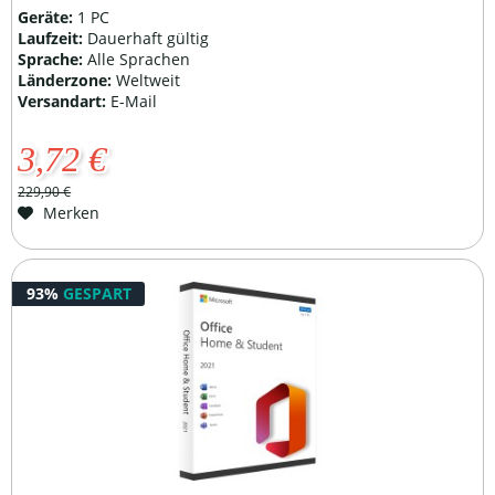
Geräte:
1 PC
Laufzeit:
Dauerhaft gültig
Sprache:
Alle Sprachen
Länderzone:
Weltweit
Versandart:
E-Mail
3,72 €
229,90 €
Merken
93%
GESPART