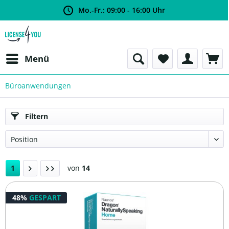
Mo.-Fr.: 09:00 - 16:00 Uhr
Menü
Büroanwendungen
Filtern
1
von
14
48%
GESPART