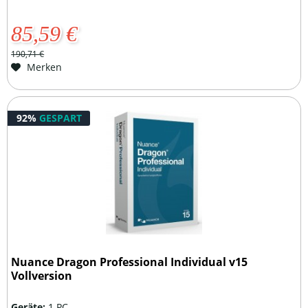
85,59 €
190,71 €
Merken
92%
GESPART
Nuance Dragon Professional Individual v15
Vollversion
Geräte:
1 PC