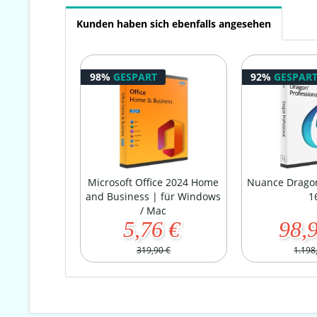
Kunden haben sich ebenfalls angesehen
98%
GESPART
92%
GESPAR
Microsoft Office 2024 Home
Nuance Dragon
and Business | für Windows
1
/ Mac
5,76 €
98,
319,90 €
1.198