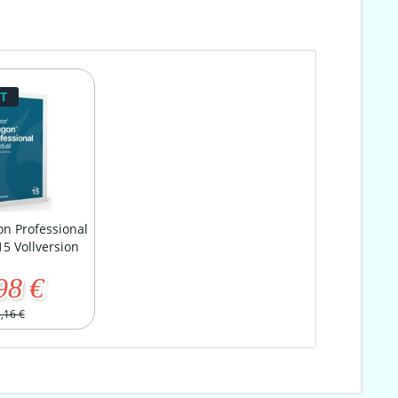
T
n Professional
15 Vollversion
98 €
,16 €