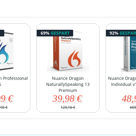
T
69%
GESPART
92%
GESPAR
 Professional
Nuance Dragon
Nuance Drago
6
NaturallySpeaking 13
Individual v
Premium
99 €
39,98 €
48,
,95 €
129,16 €
605