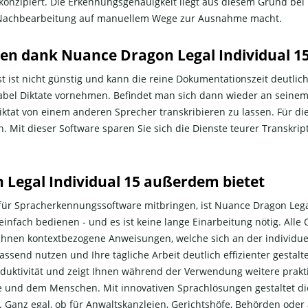
konzipiert. Die Erkennungsgenauigkeit liegt aus diesem Grund bei 
e Nachbearbeitung auf manuellem Wege zur Ausnahme macht.
en dank Nuance Dragon Legal Individual 1
ist nicht günstig und kann die reine Dokumentationszeit deutlich
el Diktate vornehmen. Befindet man sich dann wieder an seinem Ar
Diktat von einem anderen Sprecher transkribieren zu lassen. Für 
ich. Mit dieser Software sparen Sie sich die Dienste teurer Transk
 Legal Individual 15 außerdem bietet
 für Spracherkennungssoftware mitbringen, ist Nuance Dragon Lega
h einfach bedienen - und es ist keine lange Einarbeitung nötig. All
hnen kontextbezogene Anweisungen, welche sich an der individue
ssend nutzen und Ihre tägliche Arbeit deutlich effizienter gestal
duktivität und zeigt Ihnen während der Verwendung weitere praktis
 und dem Menschen. Mit innovativen Sprachlösungen gestaltet die
 Ganz egal, ob für Anwaltskanzleien, Gerichtshöfe, Behörden ode