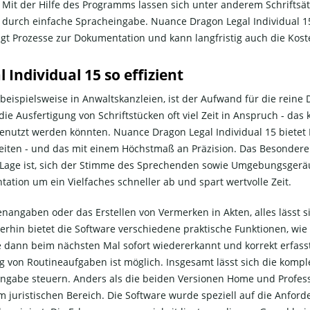
t. Mit der Hilfe des Programms lassen sich unter anderem Schriftsä
 durch einfache Spracheingabe. Nuance Dragon Legal Individual 15 
gt Prozesse zur Dokumentation und kann langfristig auch die Koste
Individual 15 so effizient
 beispielsweise in Anwaltskanzleien, ist der Aufwand für die rein
e Ausfertigung von Schriftstücken oft viel Zeit in Anspruch - das 
enutzt werden könnten. Nuance Dragon Legal Individual 15 bietet 
iten - und das mit einem Höchstmaß an Präzision. Das Besondere 
r Lage ist, sich der Stimme des Sprechenden sowie Umgebungsger
ation um ein Vielfaches schneller ab und spart wertvolle Zeit.
llenangaben oder das Erstellen von Vermerken in Akten, alles läss
iterhin bietet die Software verschiedene praktische Funktionen, wi
ie dann beim nächsten Mal sofort wiedererkannt und korrekt erfas
ng von Routineaufgaben ist möglich. Insgesamt lässt sich die komp
ngabe steuern. Anders als die beiden Versionen Home und Profess
dem juristischen Bereich. Die Software wurde speziell auf die Anf