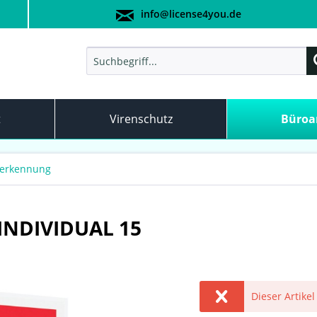
info@license4you.de
t
Virenschutz
Büro
erkennung
NDIVIDUAL 15
Dieser Artikel