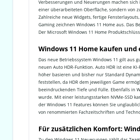
Verbesserungen und Neuerungen machen sich in 
einer überarbeiteten Oberfläche, sondern von z
Zahlreiche neue Widgets, fertige Fensterlayouts,
Gaming zeichnen Windows 11 Home aus. Das Betr
Der Microsoft Windows 11 Home Produktschlüssel
Windows 11 Home kaufen und ei
Das neue Betriebssystem Windows 11 gilt aus gu
neuen Auto HDR-Funktion. Auto HDR ist eine KI-
höher basieren und bisher nur Standard Dynamic
feststellen, da HDR dem jeweiligen Game ermögli
beeindruckenden Tiefe und Fülle. Ebenfalls in Wi
wurde. Mit einer leistungsstarken NVMe-SSD ka
der Windows 11 Features können Sie unglaublich
von renommierten Fachzeitschriften und Techno
Für zusätzlichen Komfort: Win
Zu den Windows 11 Neuerungen zählt das Team-S