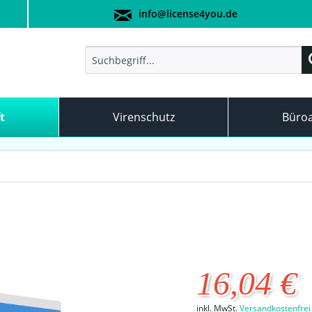
info@license4you.de
t
Virenschutz
Büro
16,04 €
inkl. MwSt.
Versandkostenfrei