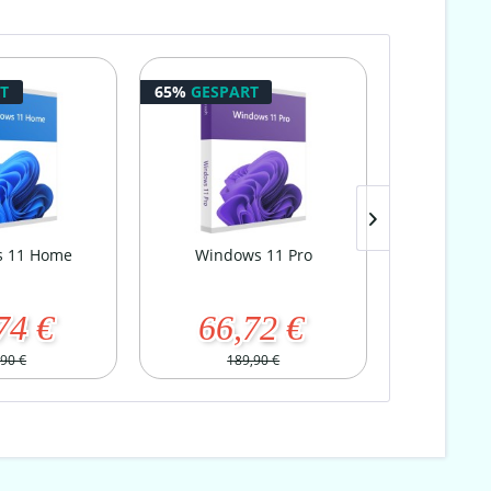
T
65%
GESPART
89%
GESPA
 11 Home
Windows 11 Pro
Window
74 €
66,72 €
9,
,90 €
189,90 €
8