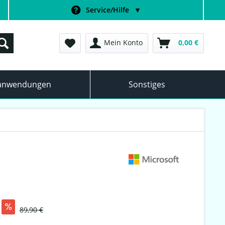
Service/Hilfe
▼
Mein Konto
0,00 €
anwendungen
Sonstiges
89,90 €