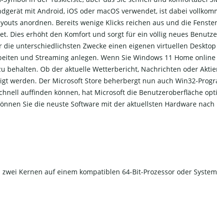
ndgerät mit Android, iOS oder macOS verwendet, ist dabei vollk
Layouts anordnen. Bereits wenige Klicks reichen aus und die Fens
net. Dies erhöht den Komfort und sorgt für ein völlig neues Benu
r die unterschiedlichsten Zwecke einen eigenen virtuellen Desktop 
Arbeiten und Streaming anlegen. Wenn Sie Windows 11 Home online 
zu behalten. Ob der aktuelle Wetterbericht, Nachrichten oder Akti
igt werden. Der Microsoft Store beherbergt nun auch Win32-Pro
nell auffinden können, hat Microsoft die Benutzeroberfläche opti
nnen Sie die neuste Software mit der aktuellsten Hardware nach 
s zwei Kernen auf einem kompatiblen 64-Bit-Prozessor oder System