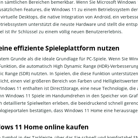
sämtlichen Bereichen bemerkbar. Wenn Sie Microsoft Windows 11 
usätzlichen Features, die Windows 11 zu einem Betriebssystem de
 virtuelle Desktops, die native Integration von Android, ein verbe
iebssystem unterstützt die neuste Hardware und stellt die ents
 ist Ihr Schlüssel zu einem völlig neuen Benutzererlebnis.
ne effiziente Spieleplattform nutzen
tem Grunde als die ideale Grundlage für PC-Spiele. Wenn Sie Wind
Funktion, die automatisch High Dynamic Range (HDR)-Verbesserunge
 Range (SDR) nutzten. In Spielen, die diese Funktion unterstützen
cht, einen viel größeren Bereich von Farben und Helligkeitswerten
ndows 11 enthalten ist DirectStorage, eine neue Technologie, die al
nn Windows 11 Spiele im Handumdrehen in den Speicher von Grafi
 detaillierte Spielwelten erleben, die beeidruckend schnell gere
logieportalen bestätigen, dass Windows 11 Home eine herausrage
dows 11 Home online kaufen
ymbol in der Taskleiste, über das Sie schnell und komfortabel S