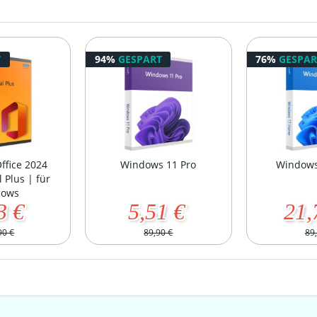
T
94%
GESPART
76%
GESPAR
ffice 2024
Windows 11 Pro
Windows
 Plus | für
dows
3 €
5,51 €
21,
90 €
89,90 €
89