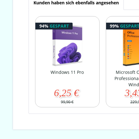
Kunden haben sich ebenfalls angesehen
94%
GESPART
99%
GESPAR
Windows 11 Pro
Microsoft O
Professional
Win
6,25 €
3,4
99,90 €
229,