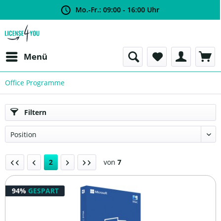
Mo.-Fr.: 09:00 - 16:00 Uhr
Menü
Office Programme
Filtern
2
von
7
94%
GESPART