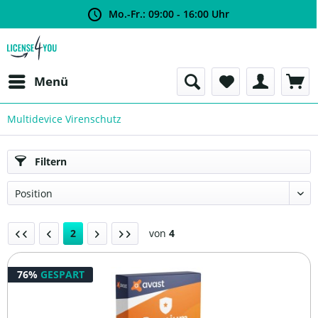
Mo.-Fr.: 09:00 - 16:00 Uhr
Menü
Multidevice Virenschutz
Filtern
2
von
4
76%
GESPART