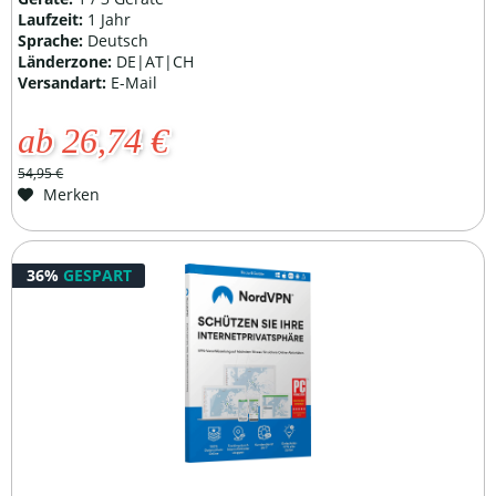
Laufzeit:
1 Jahr
Sprache:
Deutsch
Länderzone:
DE|AT|CH
Versandart:
E-Mail
ab 26,74 €
54,95 €
Merken
36%
GESPART