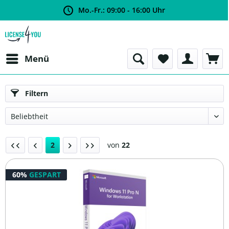
Mo.-Fr.: 09:00 - 16:00 Uhr
Menü
Filtern
2
von
22
60%
GESPART