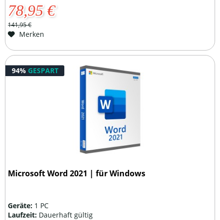
78,95 €
141,95 €
Merken
94%
GESPART
Microsoft Word 2021 | für Windows
Geräte:
1 PC
Laufzeit:
Dauerhaft gültig