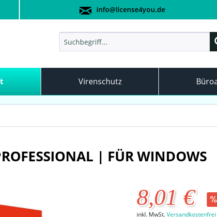
info@license4you.de
t
Virenschutz
Büro
 PROFESSIONAL | FÜR WINDOWS
8,01 €
inkl. MwSt.
Versandkostenfrei