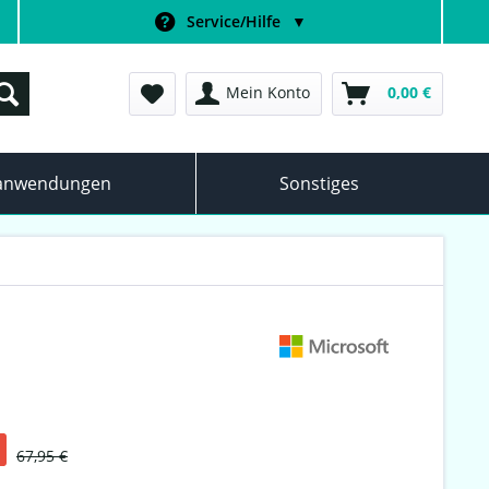
Service/Hilfe
▼
Mein Konto
0,00 €
anwendungen
Sonstiges
67,95 €