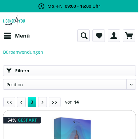
Mo.-Fr.: 09:00 - 16:00 Uhr
Menü
Büroanwendungen
Filtern
3
von
14
54%
GESPART