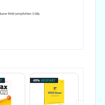
ügbarer RAM (empfohlen 3 GB).
T
49%
GESPART
57%
GESPA