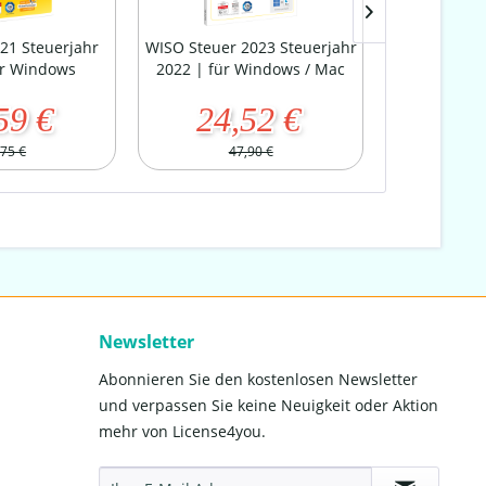
21 Steuerjahr
WISO Steuer 2023 Steuerjahr
WISO Tax 2
ür Windows
2022 | für Windows / Mac
2023 | 
59 €
24,52 €
20
,75 €
47,90 €
4
Newsletter
Abonnieren Sie den kostenlosen Newsletter
und verpassen Sie keine Neuigkeit oder Aktion
mehr von License4you.