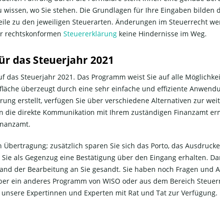
 wissen, wo Sie stehen. Die Grundlagen für Ihre Eingaben bilden d
ile zu den jeweiligen Steuerarten. Änderungen im Steuerrecht wer
er rechtskonformen
Steuererklärung
keine Hindernisse im Weg.
für das Steuerjahr 2021
auf das Steuerjahr 2021. Das Programm weist Sie auf alle Möglichke
fläche überzeugt durch eine sehr einfache und effiziente Anwend
rung erstellt, verfügen Sie über verschiedene Alternativen zur we
n die direkte Kommunikation mit Ihrem zuständigen Finanzamt ermög
inanzamt.
en Übertragung; zusätzlich sparen Sie sich das Porto, das Ausdruc
s Sie als Gegenzug eine Bestätigung über den Eingang erhalten. Da
Stand der Bearbeitung an Sie gesandt. Sie haben noch Fragen u
er ein anderes Programm von WISO oder aus dem Bereich Steuern 
unsere Expertinnen und Experten mit Rat und Tat zur Verfügung. Er