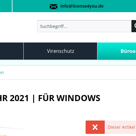
info@license4you.de
t
Virenschutz
Büro
en
HR 2021 | FÜR WINDOWS
Dieser Artikel