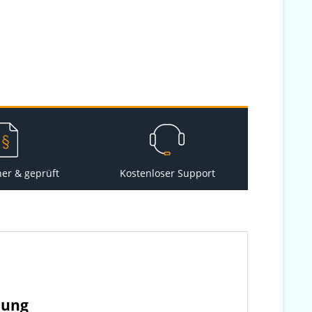
her & geprüft
Kostenloser Support
rung