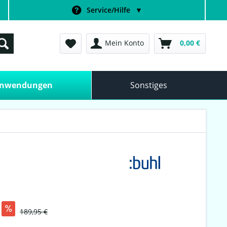
Service/Hilfe
▼
Mein Konto
0,00 €
anwendungen
Sonstiges
189,95 €