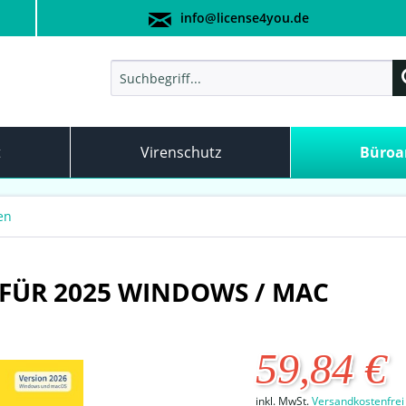
info@license4you.de
t
Virenschutz
Büro
en
| FÜR 2025 WINDOWS / MAC
59,84 €
inkl. MwSt.
Versandkostenfrei