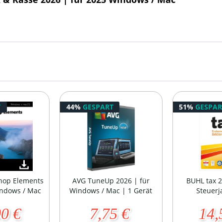
T
44%
GESPART
51%
GESPAR
hop Elements
AVG TuneUp 2026 | für
BUHL tax 2
indows / Mac
Windows / Mac | 1 Gerät
Steuerj
00 €
7,75 €
14,