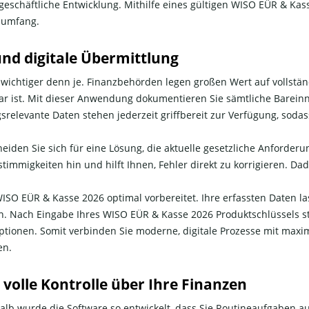
schäftliche Entwicklung. Mithilfe eines gültigen WISO EÜR & Kasse
gsumfang.
nd digitale Übermittlung
ichtiger denn je. Finanzbehörden legen großen Wert auf vollstä
bar ist. Mit dieser Anwendung dokumentieren Sie sämtliche Barei
srelevante Daten stehen jederzeit griffbereit zur Verfügung, sodas
den Sie sich für eine Lösung, die aktuelle gesetzliche Anforderun
Unstimmigkeiten hin und hilft Ihnen, Fehler direkt zu korrigieren.
WISO EÜR & Kasse 2026 optimal vorbereitet. Ihre erfassten Daten la
n. Nach Eingabe Ihres WISO EÜR & Kasse 2026 Produktschlüssels ste
optionen. Somit verbinden Sie moderne, digitale Prozesse mit maxi
en.
 volle Kontrolle über Ihre Finanzen
shalb wurde die Software so entwickelt, dass Sie Routineaufgabe