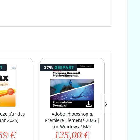
T
37%
GESPART
98%
GESPA
026 (für das
Adobe Photoshop &
Microsof
ahr 2025)
Premiere Elements 2026 |
Standar
für Windows / Mac
59 €
125,00 €
4,