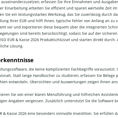
en auseinanderzusetzen, erfassen Sie Ihre Einnahmen und Ausgaben 
zer Einarbeitung arbeiten Sie effizient und sparen wertvolle Zeit im 
n Sie ein leistungsstarkes Werkzeug, das Sie zuverlässig durch da
llung Ihrer EÜR und hilft Ihnen, typische Fehler von Anfang an zu 
amt vor und exportieren diese bequem über die integrierten Schnit
egelungen sind bereits berücksichtigt, sodass Sie auf der sicheren
SO EÜR & Kasse 2026 Produktschlüssel und starten direkt durch. A
liche Lösung.
orkenntnisse
tungssoftware, die keine komplizierten Fachbegriffe voraussetzt. 
axisnah. Statt lange Handbücher zu studieren, erfassen Sie Belege
 Zahlen entwickeln. Übersichten und Auswertungen zeigen Ihnen an
tieren Sie von einer klaren Menüführung und hilfreichen Assistent
tigen Angaben vergessen. Zusätzlich unterstützt Sie die Software b
 Kasse 2026 eine besonders sinnvolle Investition. Sie erfüllen dam