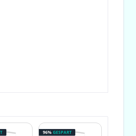
T
96%
GESPART