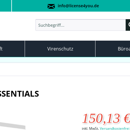
info@license4you.de
ft
Virenschutz
Büro
SSENTIALS
150,13 
inkl. MwSt.
Versandkostenfrei