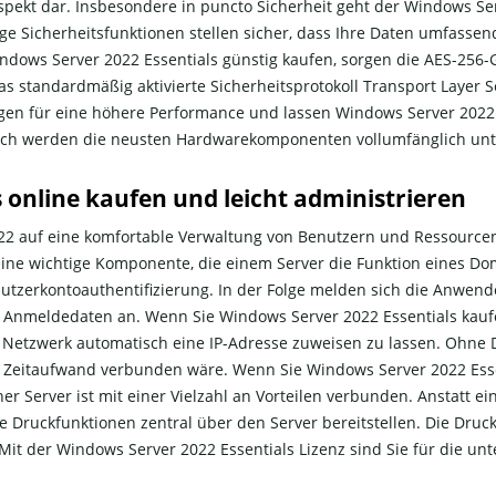
kt dar. Insbesondere in puncto Sicherheit geht der Windows Serv
ge Sicherheitsfunktionen stellen sicher, dass Ihre Daten umfassen
ndows Server 2022 Essentials günstig kaufen, sorgen die AES-256
standardmäßig aktivierte Sicherheitsprotokoll Transport Layer Secu
en für eine höhere Performance und lassen Windows Server 2022 
ich werden die neusten Hardwarekomponenten vollumfänglich unte
 online kaufen und leicht administrieren
022 auf eine komfortable Verwaltung von Benutzern und Ressourcen
 eine wichtige Komponente, die einem Server die Funktion eines D
zerkontoauthentifizierung. In der Folge melden sich die Anwende
 Anmeldedaten an. Wenn Sie Windows Server 2022 Essentials kauf
m Netzwerk automatisch eine IP-Adresse zuweisen zu lassen. Ohne
 Zeitaufwand verbunden wäre. Wenn Sie Windows Server 2022 Esse
her Server ist mit einer Vielzahl an Vorteilen verbunden. Anstatt 
e Druckfunktionen zentral über den Server bereitstellen. Die Dru
t der Windows Server 2022 Essentials Lizenz sind Sie für die u