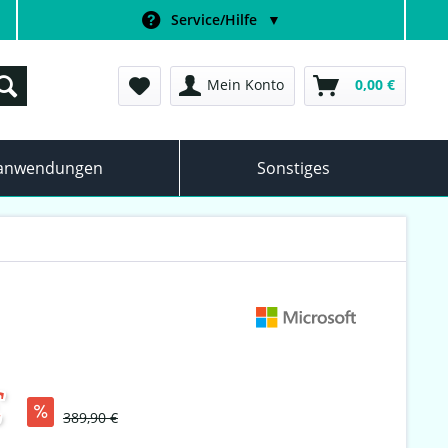
Service/Hilfe
▼
Mein Konto
0,00 €
anwendungen
Sonstiges
€
389,90 €