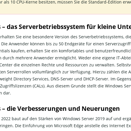
hr als 10 CPU-Kerne besitzen, müssen Sie die Standard-Edition erw
s – das Serverbetriebssystem für kleine U
erhalten Sie eine besondere Version des Serverbetriebssystems, di
. Die Anwender können bis zu 50 Endgeräte für einen Serverzugri
entials kaufen, erhalten Sie ein komfortables und benutzerfreundl
durch mehrere Anwender ermöglicht. Weder eine eigene IT-Abte
Center die einzelnen Rechte und Ressourcen zu verwalten. Selbstv
ten Serverrollen vollumfänglich zur Verfügung. Hierzu zählen die 
tweight Directory Services, DNS-Server und DHCP-Server. Im Gege
Zugriffslizenzen (CALs). Aus diesem Grunde stellt die Windows Ser
n dar.
s – die Verbesserungen und Neuerungen
2022 baut auf den Stärken von Windows Server 2019 auf und ergän
gen. Die Einführung von Microsoft Edge anstelle des Internet Exp