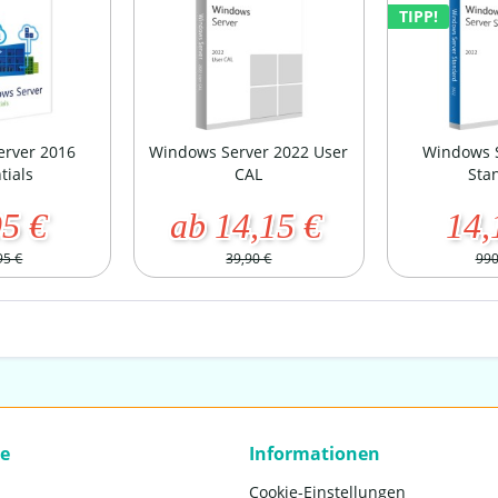
TIPP!
erver 2016
Windows Server 2022 User
Windows S
tials
CAL
Sta
95 €
ab 14,15 €
14,
95 €
39,90 €
990
ce
Informationen
Cookie-Einstellungen