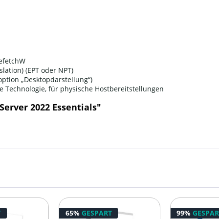
efetchW
lation) (EPT oder NPT)
soption „Desktopdarstellung“)
e Technologie, für physische Hostbereitstellungen
erver 2022 Essentials"
T
65%
GESPART
99%
GESPAR