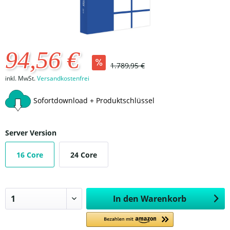
94,56 €
1.789,95 €
inkl. MwSt.
Versandkostenfrei
Sofortdownload + Produktschlüssel
Server Version
16 Core
24 Core
In den
Warenkorb