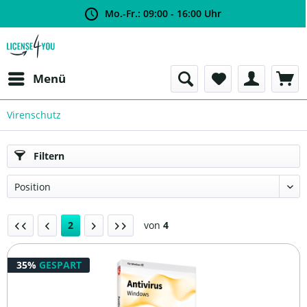
Mo.-Fr.: 09:00 - 16:00 Uhr
Menü
Virenschutz
Filtern
2
von
4
35%
GESPART