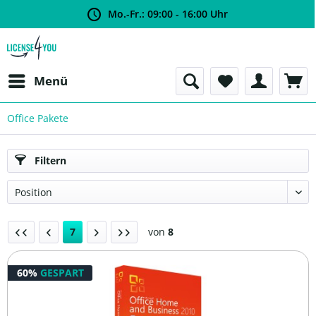
Mo.-Fr.: 09:00 - 16:00 Uhr
Menü
Office Pakete
Filtern
7
von
8
60%
GESPART