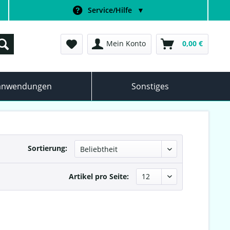
Service/Hilfe
▼
Mein Konto
0,00 €
anwendungen
Sonstiges
Sortierung:
Artikel pro Seite: