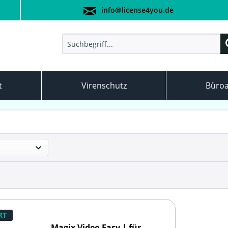
info@license4you.de
t
Virenschutz
Büro
RT
Magix Video Easy | für