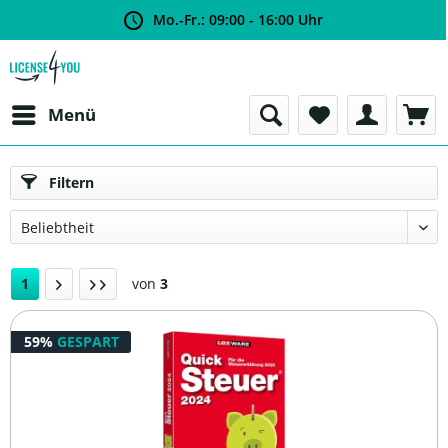
Mo.-Fr.: 09:00 - 16:00 Uhr
Menü
Filtern
1
von
3
59%
GESPART