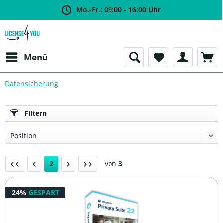
Mo.-Fr.: 09:00 - 16:00 Uhr
Menü
Datensicherung
Filtern
2
von
3
24%
GESPART